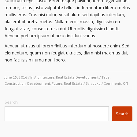
sollicitudin eget justo. Pellentesque pulvinar, lorem eget aliquet
tempor, tellus justo vulputate tellus, in fermentum libero metus
mollis eros. Cras nisi dolor, vestibulum sed dapibus interdum,
placerat pharetra metus. Nullam eros massa, dignissim eu
feugiat vitae, consectetur a dui. Ut mollis dignissim blandit.
Aenean pretium ipsum ut arcu tincidunt varius.
Aenean ut risus ut lorem finibus interdum at posuere enim. Sed
elementum, quam non feugiat ultricies, diam nisi maximus dui,
non facilisis mi urna non libero.
June 15, 2016
/ In
Architecture
,
Real Estate Development
/ Tags:
on
Construction
,
Development
,
Future
,
Real Estate
/ By
vogxp
/
Comments Off
Build
New
Real
Search
Estat
Search
Deve
this
Sprin