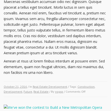
Maecenas vestibulum accumsan odio nec dignissim. Quisque
placerat a tellus eget tincidunt. Morbi luctus in sem quis
convallis. Aenean nisl enim, faucibus vel tincidunt a, pretium nec
ipsum. Vivamus sem arcu, fringilla ullamcorper consectetur nec,
sollicitudin eget justo. Pellentesque pulvinar, lorem eget aliquet
tempor, tellus justo vulputate tellus, in fermentum libero metus
mollis eros. Cras nisi dolor, vestibulum sed dapibus interdum,
placerat pharetra metus. Nullam eros massa, dignissim eu
feugiat vitae, consectetur a dui. Ut mollis dignissim blandit.
Aenean pretium ipsum ut arcu tincidunt varius.
Aenean ut risus ut lorem finibus interdum at posuere enim. Sed
elementum, quam non feugiat ultricies, diam nisi maximus dui,
non facilisis mi urna non libero.
October 21, 2016
/ In
Real Estate Development
/ Tags:
Construction
,
on
Development
,
Future
,
Real Estate
/ By
vogxp
/
Comments Off
The
Future
of