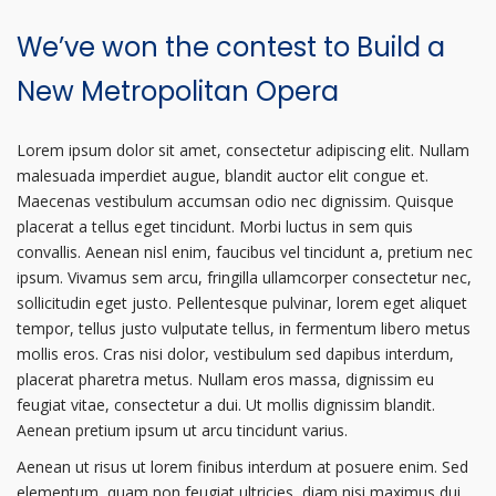
Architecture.
Where
We’ve won the contest to Build a
Do
We
New Metropolitan Opera
Go
From
Here?
Lorem ipsum dolor sit amet, consectetur adipiscing elit. Nullam
malesuada imperdiet augue, blandit auctor elit congue et.
Maecenas vestibulum accumsan odio nec dignissim. Quisque
placerat a tellus eget tincidunt. Morbi luctus in sem quis
convallis. Aenean nisl enim, faucibus vel tincidunt a, pretium nec
ipsum. Vivamus sem arcu, fringilla ullamcorper consectetur nec,
sollicitudin eget justo. Pellentesque pulvinar, lorem eget aliquet
tempor, tellus justo vulputate tellus, in fermentum libero metus
mollis eros. Cras nisi dolor, vestibulum sed dapibus interdum,
placerat pharetra metus. Nullam eros massa, dignissim eu
feugiat vitae, consectetur a dui. Ut mollis dignissim blandit.
Aenean pretium ipsum ut arcu tincidunt varius.
Aenean ut risus ut lorem finibus interdum at posuere enim. Sed
elementum, quam non feugiat ultricies, diam nisi maximus dui,