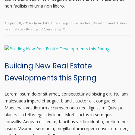
non facilisis mi urna non libero.
August 28, 2016
/ In
Architecture
/ Tags:
Construction
,
Development
,
Future
,
on
Real Estate
/ By
vogxp
/
Comments Off
We’ve
won
the
contest
to
Building New Real Estate
Build
a
Developments this Spring
New
Metropolitan
Opera
Lorem ipsum dolor sit amet, consectetur adipiscing elit. Nullam
malesuada imperdiet augue, blandit auctor elit congue et.
Maecenas vestibulum accumsan odio nec dignissim. Quisque
placerat a tellus eget tincidunt. Morbi luctus in sem quis
convallis. Aenean nisl enim, faucibus vel tincidunt a, pretium nec
ipsum. Vivamus sem arcu, fringilla ullamcorper consectetur nec,