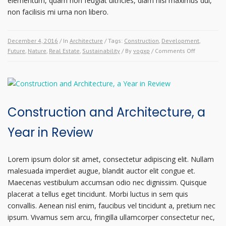
elementum, quam non feugiat ultricies, diam nisi maximus dui,
non facilisis mi urna non libero.
December 4, 2016
/ In
Architecture
/ Tags:
Construction
,
Development
,
on
Future
,
Nature
,
Real Estate
,
Sustainability
/ By
vogxp
/
Comments Off
Constructi
Around
Nature
–
how
Construction and Architecture, a
to
Combine
Year in Review
Natural
Elements
into
Lorem ipsum dolor sit amet, consectetur adipiscing elit. Nullam
your
malesuada imperdiet augue, blandit auctor elit congue et.
Projects
Maecenas vestibulum accumsan odio nec dignissim. Quisque
placerat a tellus eget tincidunt. Morbi luctus in sem quis
convallis. Aenean nisl enim, faucibus vel tincidunt a, pretium nec
ipsum. Vivamus sem arcu, fringilla ullamcorper consectetur nec,