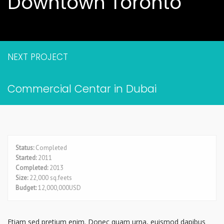
Downtown Toronto
NEXT PROJECT
Commercial Centar in Dubai
Status:
Completed
Started:
2011
Completed:
2013
Size:
22,000 sq.feets
Budget:
12,000,000USD
Etiam sed pretium enim. Donec quam urna, euismod dapibus