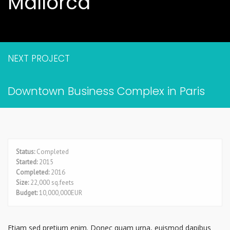
Mallorca
NEXT PROJECT
Downtown Business Complex in Paris
Status:
Completed
Started:
2015
Completed:
2016
Size:
22,000 sq.feets
Budget:
10,000,000EUR
Etiam sed pretium enim. Donec quam urna, euismod dapibus